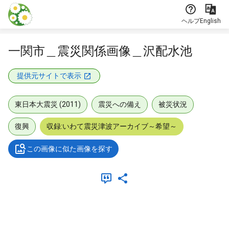
本文に飛ぶ
ヘルプ
English
一関市＿震災関係画像＿沢配水池
提供元サイトで表示
東日本大震災 (2011)
震災への備え
被災状況
復興
収録:いわて震災津波アーカイブ～希望～
この画像に似た画像を探す
メタデータ