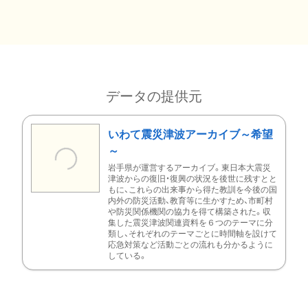
データの提供元
いわて震災津波アーカイブ～希望
～
岩手県が運営するアーカイブ。東日本大震災
津波からの復旧・復興の状況を後世に残すとと
もに、これらの出来事から得た教訓を今後の国
内外の防災活動、教育等に生かすため、市町村
や防災関係機関の協力を得て構築された。収
集した震災津波関連資料を６つのテーマに分
類し、それぞれのテーマごとに時間軸を設けて
応急対策など活動ごとの流れも分かるように
している。