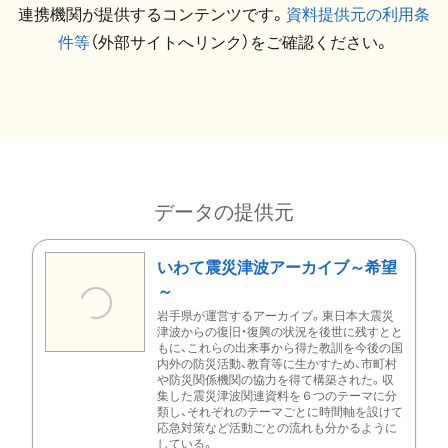
連携機関が提供するコンテンツです。
資料提供元の利用条
件等
（外部サイトへリンク）をご確認ください。
データの提供元
いわて震災津波アーカイブ～希望
～
岩手県が運営するアーカイブ。東日本大震災
津波からの復旧・復興の状況を後世に残すとと
もに、これらの出来事から得た教訓を今後の国
内外の防災活動、教育等に生かすため、市町村
や防災関係機関の協力を得て構築された。収
集した震災津波関連資料を６つのテーマに分
類し、それぞれのテーマごとに時間軸を設けて
応急対策など活動ごとの流れも分かるように
している。