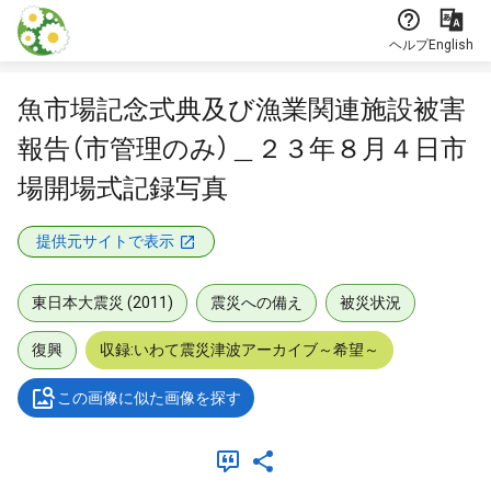
本文に飛ぶ
ヘルプ
English
魚市場記念式典及び漁業関連施設被害
報告（市管理のみ）＿２３年８月４日市
場開場式記録写真
提供元サイトで表示
東日本大震災 (2011)
震災への備え
被災状況
復興
収録:いわて震災津波アーカイブ～希望～
この画像に似た画像を探す