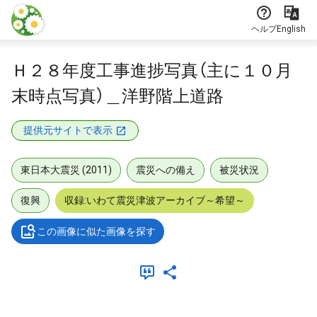
本文に飛ぶ
ヘルプ
English
Ｈ２８年度工事進捗写真（主に１０月
末時点写真）＿洋野階上道路
提供元サイトで表示
東日本大震災 (2011)
震災への備え
被災状況
復興
収録:いわて震災津波アーカイブ～希望～
この画像に似た画像を探す