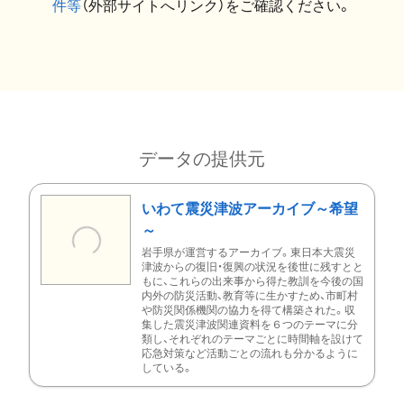
件等
（外部サイトへリンク）をご確認ください。
データの提供元
いわて震災津波アーカイブ～希望
～
岩手県が運営するアーカイブ。東日本大震災
津波からの復旧・復興の状況を後世に残すとと
もに、これらの出来事から得た教訓を今後の国
内外の防災活動、教育等に生かすため、市町村
や防災関係機関の協力を得て構築された。収
集した震災津波関連資料を６つのテーマに分
類し、それぞれのテーマごとに時間軸を設けて
応急対策など活動ごとの流れも分かるように
している。