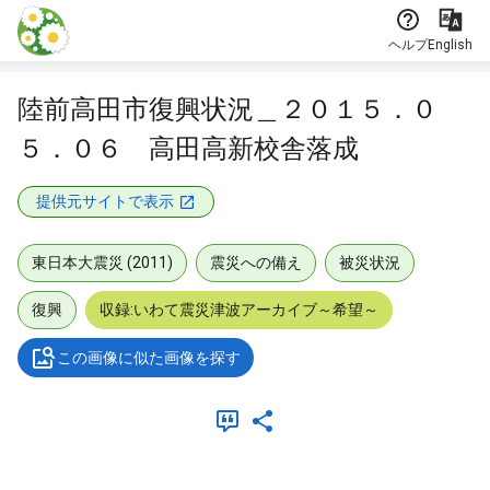
本文に飛ぶ
ヘルプ
English
陸前高田市復興状況＿２０１５．０
５．０６ 高田高新校舎落成
提供元サイトで表示
東日本大震災 (2011)
震災への備え
被災状況
復興
収録:いわて震災津波アーカイブ～希望～
この画像に似た画像を探す