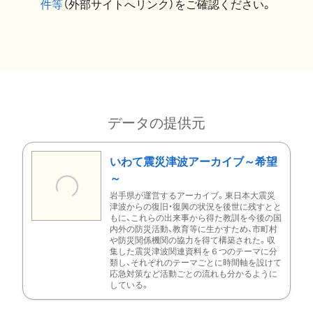
件等
（外部サイトへリンク）をご確認ください。
データの提供元
いわて震災津波アーカイブ～希望
～
岩手県が運営するアーカイブ。東日本大震災
津波からの復旧・復興の状況を後世に残すとと
もに、これらの出来事から得た教訓を今後の国
内外の防災活動、教育等に生かすため、市町村
や防災関係機関の協力を得て構築された。収
集した震災津波関連資料を６つのテーマに分
類し、それぞれのテーマごとに時間軸を設けて
応急対策など活動ごとの流れも分かるように
している。