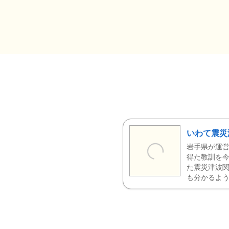
いわて震災
岩手県が運営
得た教訓を今
た震災津波
も分かるよう