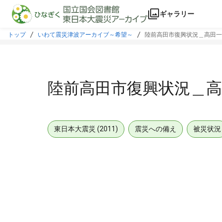
本文に飛ぶ
ギャラリー
トップ
いわて震災津波アーカイブ～希望～
陸前高田市復興状況＿高田一
陸前高田市復興状況＿高
東日本大震災 (2011)
震災への備え
被災状況
メタデータ