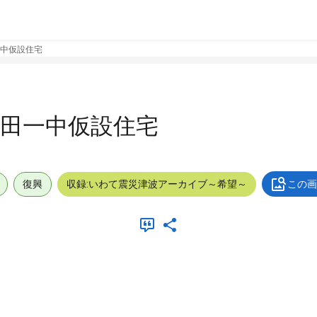
中仮設住宅
田一中仮設住宅
復興
収録:いわて震災津波アーカイブ～希望～
この画