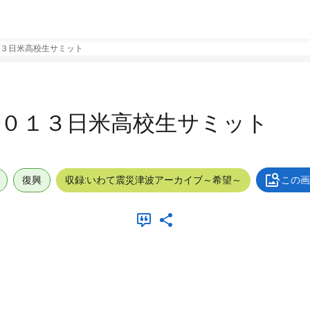
１３日米高校生サミット
２０１３日米高校生サミット
復興
収録:いわて震災津波アーカイブ～希望～
この画