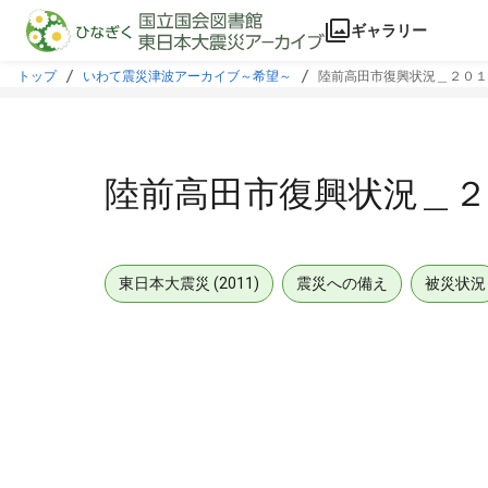
本文に飛ぶ
ギャラリー
トップ
いわて震災津波アーカイブ～希望～
陸前高田市復興状況＿２０
陸前高田市復興状況＿
東日本大震災 (2011)
震災への備え
被災状況
メタデータ