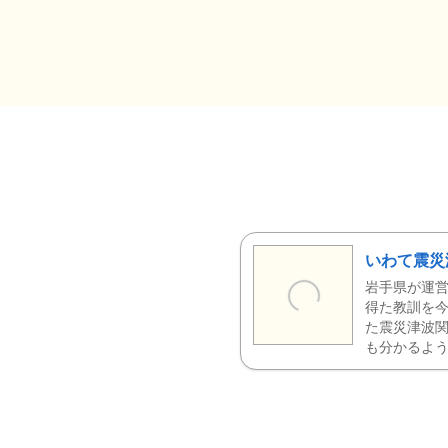
いわて震災
岩手県が運営
得た教訓を今
た震災津波
も分かるよう