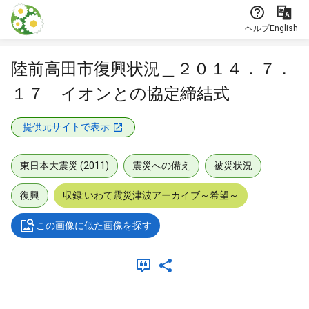
本文に飛ぶ
ヘルプ
English
陸前高田市復興状況＿２０１４．７．
１７ イオンとの協定締結式
提供元サイトで表示
東日本大震災 (2011)
震災への備え
被災状況
復興
収録:いわて震災津波アーカイブ～希望～
この画像に似た画像を探す