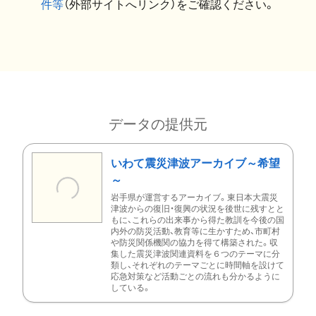
件等
（外部サイトへリンク）をご確認ください。
データの提供元
いわて震災津波アーカイブ～希望
～
岩手県が運営するアーカイブ。東日本大震災
津波からの復旧・復興の状況を後世に残すとと
もに、これらの出来事から得た教訓を今後の国
内外の防災活動、教育等に生かすため、市町村
や防災関係機関の協力を得て構築された。収
集した震災津波関連資料を６つのテーマに分
類し、それぞれのテーマごとに時間軸を設けて
応急対策など活動ごとの流れも分かるように
している。