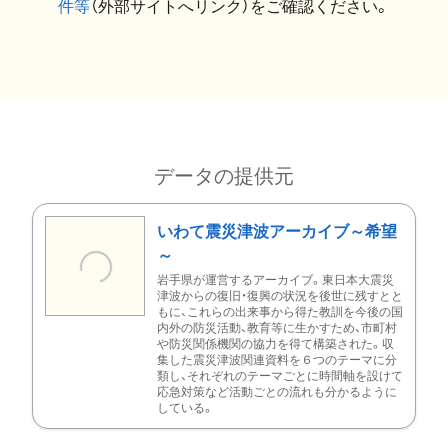
件等
（外部サイトへリンク）をご確認ください。
データの提供元
いわて震災津波アーカイブ～希望
～
岩手県が運営するアーカイブ。東日本大震災
津波からの復旧・復興の状況を後世に残すとと
もに、これらの出来事から得た教訓を今後の国
内外の防災活動、教育等に生かすため、市町村
や防災関係機関の協力を得て構築された。収
集した震災津波関連資料を６つのテーマに分
類し、それぞれのテーマごとに時間軸を設けて
応急対策など活動ごとの流れも分かるように
している。