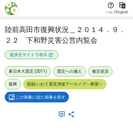
本文に飛ぶ
ヘルプ
English
陸前高田市復興状況＿２０１４．９．
２２ 下和野災害公営内覧会
提供元サイトで表示
東日本大震災 (2011)
震災への備え
被災状況
復興
収録:いわて震災津波アーカイブ～希望～
この画像に似た画像を探す