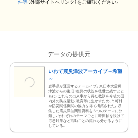
件等
（外部サイトへリンク）をご確認ください。
データの提供元
いわて震災津波アーカイブ～希望
～
岩手県が運営するアーカイブ。東日本大震災
津波からの復旧・復興の状況を後世に残すとと
もに、これらの出来事から得た教訓を今後の国
内外の防災活動、教育等に生かすため、市町村
や防災関係機関の協力を得て構築された。収
集した震災津波関連資料を６つのテーマに分
類し、それぞれのテーマごとに時間軸を設けて
応急対策など活動ごとの流れも分かるように
している。