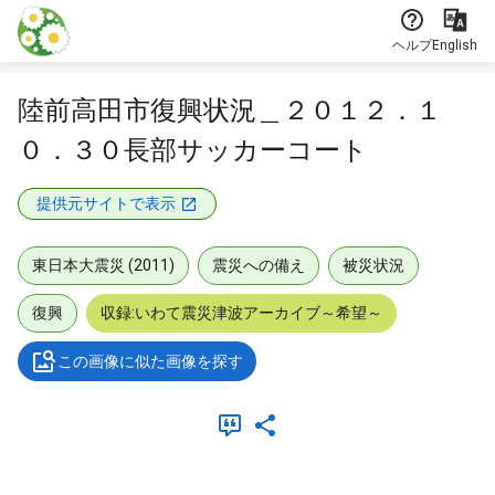
本文に飛ぶ
ヘルプ
English
陸前高田市復興状況＿２０１２．１
０．３０長部サッカーコート
提供元サイトで表示
東日本大震災 (2011)
震災への備え
被災状況
復興
収録:いわて震災津波アーカイブ～希望～
この画像に似た画像を探す