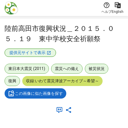
本文に飛ぶ
ヘルプ
English
陸前高田市復興状況＿２０１５．０
５．１９ 東中学校安全祈願祭
提供元サイトで表示
東日本大震災 (2011)
震災への備え
被災状況
復興
収録:いわて震災津波アーカイブ～希望～
この画像に似た画像を探す