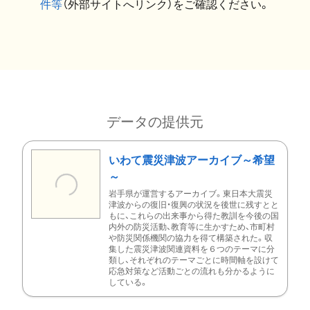
件等
（外部サイトへリンク）をご確認ください。
データの提供元
いわて震災津波アーカイブ～希望
～
岩手県が運営するアーカイブ。東日本大震災
津波からの復旧・復興の状況を後世に残すとと
もに、これらの出来事から得た教訓を今後の国
内外の防災活動、教育等に生かすため、市町村
や防災関係機関の協力を得て構築された。収
集した震災津波関連資料を６つのテーマに分
類し、それぞれのテーマごとに時間軸を設けて
応急対策など活動ごとの流れも分かるように
している。