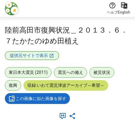
本文に飛ぶ
ヘルプ
English
陸前高田市復興状況＿２０１３．６．
７たかたのゆめ田植え
提供元サイトで表示
東日本大震災 (2011)
震災への備え
被災状況
復興
収録:いわて震災津波アーカイブ～希望～
この画像に似た画像を探す