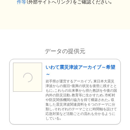
件等
（外部サイトへリンク）をご確認ください。
データの提供元
いわて震災津波アーカイブ～希望
～
岩手県が運営するアーカイブ。東日本大震災
津波からの復旧・復興の状況を後世に残すとと
もに、これらの出来事から得た教訓を今後の国
内外の防災活動、教育等に生かすため、市町村
や防災関係機関の協力を得て構築された。収
集した震災津波関連資料を６つのテーマに分
類し、それぞれのテーマごとに時間軸を設けて
応急対策など活動ごとの流れも分かるように
している。