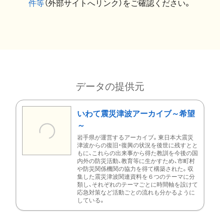
件等
（外部サイトへリンク）をご確認ください。
データの提供元
いわて震災津波アーカイブ～希望
～
岩手県が運営するアーカイブ。東日本大震災
津波からの復旧・復興の状況を後世に残すとと
もに、これらの出来事から得た教訓を今後の国
内外の防災活動、教育等に生かすため、市町村
や防災関係機関の協力を得て構築された。収
集した震災津波関連資料を６つのテーマに分
類し、それぞれのテーマごとに時間軸を設けて
応急対策など活動ごとの流れも分かるように
している。