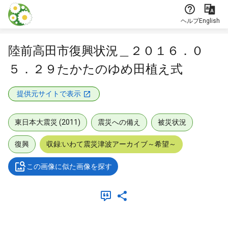
本文に飛ぶ
ヘルプ
English
陸前高田市復興状況＿２０１６．０
５．２９たかたのゆめ田植え式
提供元サイトで表示
東日本大震災 (2011)
震災への備え
被災状況
復興
収録:いわて震災津波アーカイブ～希望～
この画像に似た画像を探す