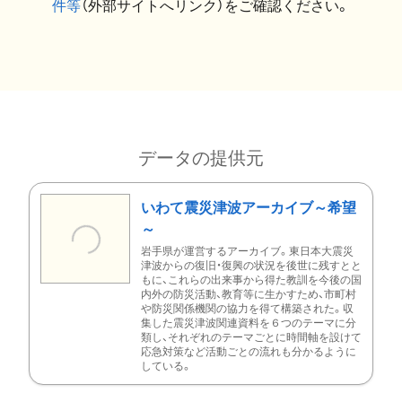
件等
（外部サイトへリンク）をご確認ください。
データの提供元
いわて震災津波アーカイブ～希望
～
岩手県が運営するアーカイブ。東日本大震災
津波からの復旧・復興の状況を後世に残すとと
もに、これらの出来事から得た教訓を今後の国
内外の防災活動、教育等に生かすため、市町村
や防災関係機関の協力を得て構築された。収
集した震災津波関連資料を６つのテーマに分
類し、それぞれのテーマごとに時間軸を設けて
応急対策など活動ごとの流れも分かるように
している。