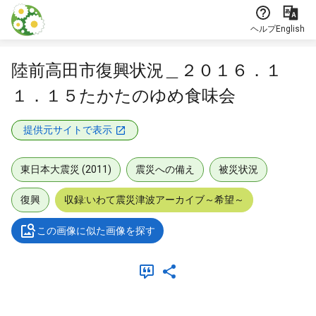
本文に飛ぶ
ヘルプ
English
陸前高田市復興状況＿２０１６．１
１．１５たかたのゆめ食味会
提供元サイトで表示
東日本大震災 (2011)
震災への備え
被災状況
復興
収録:いわて震災津波アーカイブ～希望～
この画像に似た画像を探す