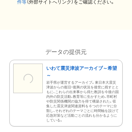
件等
（外部サイトへリンク）をご確認ください。
データの提供元
いわて震災津波アーカイブ～希望
～
岩手県が運営するアーカイブ。東日本大震災
津波からの復旧・復興の状況を後世に残すとと
もに、これらの出来事から得た教訓を今後の国
内外の防災活動、教育等に生かすため、市町村
や防災関係機関の協力を得て構築された。収
集した震災津波関連資料を６つのテーマに分
類し、それぞれのテーマごとに時間軸を設けて
応急対策など活動ごとの流れも分かるように
している。