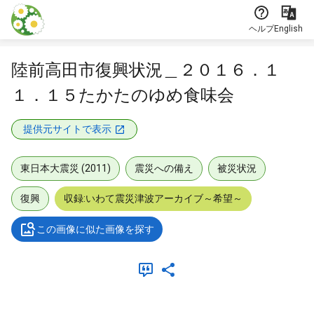
本文に飛ぶ
ヘルプ
English
陸前高田市復興状況＿２０１６．１
１．１５たかたのゆめ食味会
提供元サイトで表示
東日本大震災 (2011)
震災への備え
被災状況
復興
収録:いわて震災津波アーカイブ～希望～
この画像に似た画像を探す