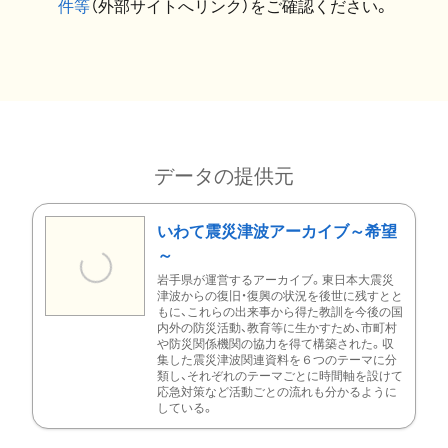
件等
（外部サイトへリンク）をご確認ください。
データの提供元
いわて震災津波アーカイブ～希望
～
岩手県が運営するアーカイブ。東日本大震災
津波からの復旧・復興の状況を後世に残すとと
もに、これらの出来事から得た教訓を今後の国
内外の防災活動、教育等に生かすため、市町村
や防災関係機関の協力を得て構築された。収
集した震災津波関連資料を６つのテーマに分
類し、それぞれのテーマごとに時間軸を設けて
応急対策など活動ごとの流れも分かるように
している。