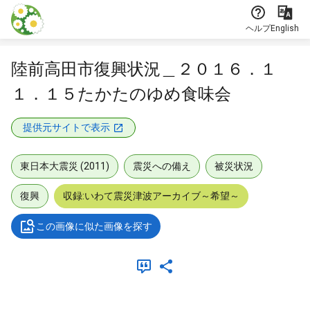
本文に飛ぶ
ヘルプ
English
陸前高田市復興状況＿２０１６．１
１．１５たかたのゆめ食味会
提供元サイトで表示
東日本大震災 (2011)
震災への備え
被災状況
復興
収録:いわて震災津波アーカイブ～希望～
この画像に似た画像を探す