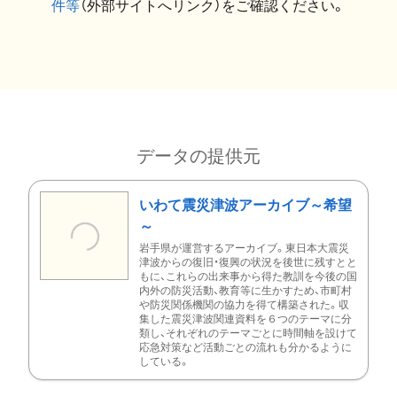
件等
（外部サイトへリンク）をご確認ください。
データの提供元
いわて震災津波アーカイブ～希望
～
岩手県が運営するアーカイブ。東日本大震災
津波からの復旧・復興の状況を後世に残すとと
もに、これらの出来事から得た教訓を今後の国
内外の防災活動、教育等に生かすため、市町村
や防災関係機関の協力を得て構築された。収
集した震災津波関連資料を６つのテーマに分
類し、それぞれのテーマごとに時間軸を設けて
応急対策など活動ごとの流れも分かるように
している。