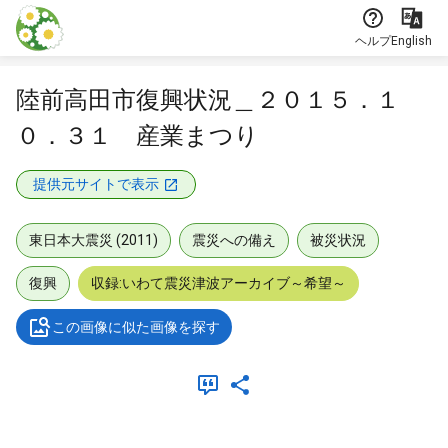
本文に飛ぶ
ヘルプ
English
陸前高田市復興状況＿２０１５．１
０．３１ 産業まつり
提供元サイトで表示
東日本大震災 (2011)
震災への備え
被災状況
復興
収録:いわて震災津波アーカイブ～希望～
この画像に似た画像を探す