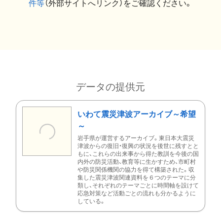
件等
（外部サイトへリンク）をご確認ください。
データの提供元
いわて震災津波アーカイブ～希望
～
岩手県が運営するアーカイブ。東日本大震災
津波からの復旧・復興の状況を後世に残すとと
もに、これらの出来事から得た教訓を今後の国
内外の防災活動、教育等に生かすため、市町村
や防災関係機関の協力を得て構築された。収
集した震災津波関連資料を６つのテーマに分
類し、それぞれのテーマごとに時間軸を設けて
応急対策など活動ごとの流れも分かるように
している。