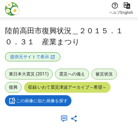
本文に飛ぶ
ヘルプ
English
陸前高田市復興状況＿２０１５．１
０．３１ 産業まつり
提供元サイトで表示
東日本大震災 (2011)
震災への備え
被災状況
復興
収録:いわて震災津波アーカイブ～希望～
この画像に似た画像を探す