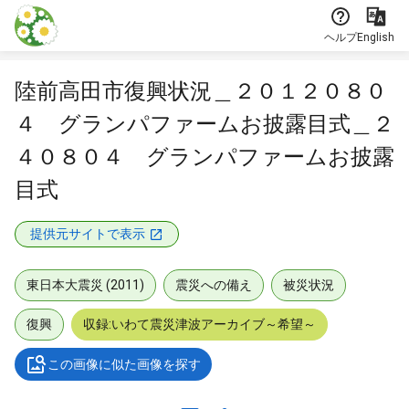
本文に飛ぶ
ヘルプ
English
陸前高田市復興状況＿２０１２０８０
４ グランパファームお披露目式＿２
４０８０４ グランパファームお披露
目式
提供元サイトで表示
東日本大震災 (2011)
震災への備え
被災状況
復興
収録:いわて震災津波アーカイブ～希望～
この画像に似た画像を探す