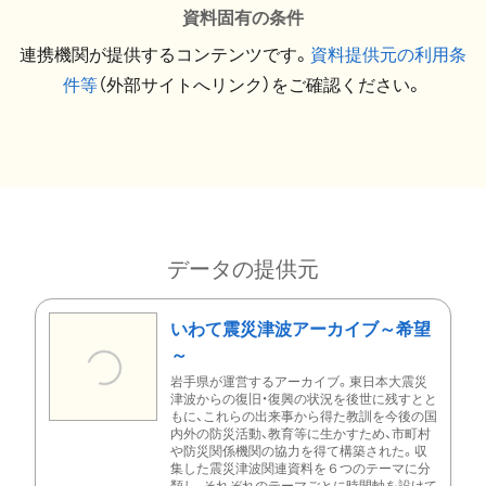
資料固有の条件
連携機関が提供するコンテンツです。
資料提供元の利用条
件等
（外部サイトへリンク）をご確認ください。
データの提供元
いわて震災津波アーカイブ～希望
～
岩手県が運営するアーカイブ。東日本大震災
津波からの復旧・復興の状況を後世に残すとと
もに、これらの出来事から得た教訓を今後の国
内外の防災活動、教育等に生かすため、市町村
や防災関係機関の協力を得て構築された。収
集した震災津波関連資料を６つのテーマに分