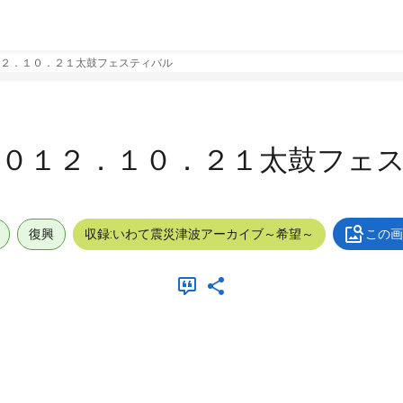
２．１０．２１太鼓フェスティバル
２０１２．１０．２１太鼓フェ
復興
収録:いわて震災津波アーカイブ～希望～
この画