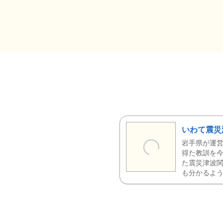
いわて震災
岩手県が運営
得た教訓を今
た震災津波
も分かるよう