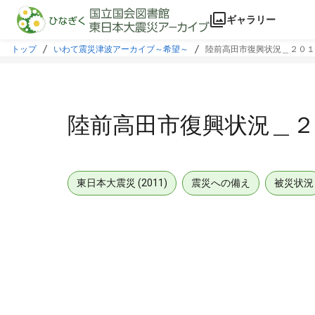
本文に飛ぶ
ギャラリー
トップ
いわて震災津波アーカイブ～希望～
陸前高田市復興状況＿２０１
陸前高田市復興状況＿
東日本大震災 (2011)
震災への備え
被災状況
メタデータ