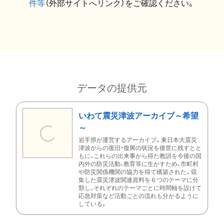
件等
（外部サイトへリンク）をご確認ください。
データの提供元
いわて震災津波アーカイブ～希望
～
岩手県が運営するアーカイブ。東日本大震災
津波からの復旧・復興の状況を後世に残すとと
もに、これらの出来事から得た教訓を今後の国
内外の防災活動、教育等に生かすため、市町村
や防災関係機関の協力を得て構築された。収
集した震災津波関連資料を６つのテーマに分
類し、それぞれのテーマごとに時間軸を設けて
応急対策など活動ごとの流れも分かるように
している。