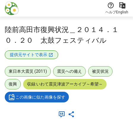
本文に飛ぶ
ヘルプ
English
陸前高田市復興状況＿２０１４．１
０．２０ 太鼓フェスティバル
提供元サイトで表示
東日本大震災 (2011)
震災への備え
被災状況
復興
収録:いわて震災津波アーカイブ～希望～
この画像に似た画像を探す