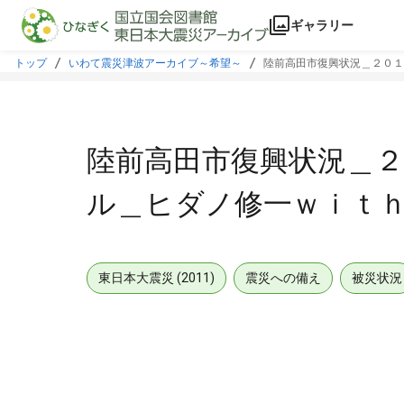
本文に飛ぶ
ギャラリー
トップ
いわて震災津波アーカイブ～希望～
陸前高田市復興状況＿２０１
陸前高田市復興状況＿
ル＿ヒダノ修一ｗｉｔｈ
東日本大震災 (2011)
震災への備え
被災状況