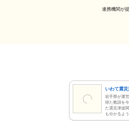
連携機関が
いわて震災
岩手県が運営
得た教訓を今
た震災津波
も分かるよう