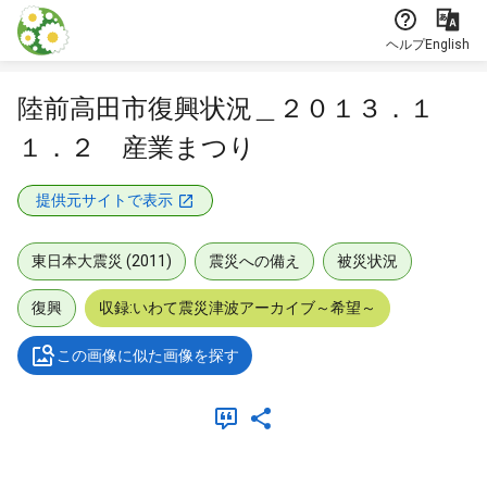
本文に飛ぶ
ヘルプ
English
陸前高田市復興状況＿２０１３．１
１．２ 産業まつり
提供元サイトで表示
東日本大震災 (2011)
震災への備え
被災状況
復興
収録:いわて震災津波アーカイブ～希望～
この画像に似た画像を探す