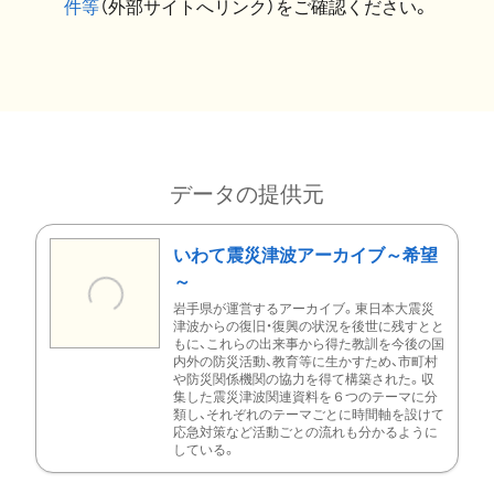
件等
（外部サイトへリンク）をご確認ください。
データの提供元
いわて震災津波アーカイブ～希望
～
岩手県が運営するアーカイブ。東日本大震災
津波からの復旧・復興の状況を後世に残すとと
もに、これらの出来事から得た教訓を今後の国
内外の防災活動、教育等に生かすため、市町村
や防災関係機関の協力を得て構築された。収
集した震災津波関連資料を６つのテーマに分
類し、それぞれのテーマごとに時間軸を設けて
応急対策など活動ごとの流れも分かるように
している。