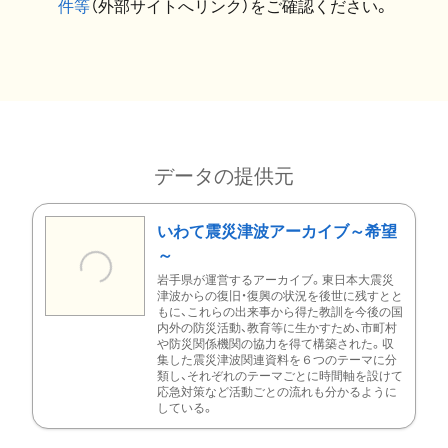
件等
（外部サイトへリンク）をご確認ください。
データの提供元
いわて震災津波アーカイブ～希望
～
岩手県が運営するアーカイブ。東日本大震災
津波からの復旧・復興の状況を後世に残すとと
もに、これらの出来事から得た教訓を今後の国
内外の防災活動、教育等に生かすため、市町村
や防災関係機関の協力を得て構築された。収
集した震災津波関連資料を６つのテーマに分
類し、それぞれのテーマごとに時間軸を設けて
応急対策など活動ごとの流れも分かるように
している。