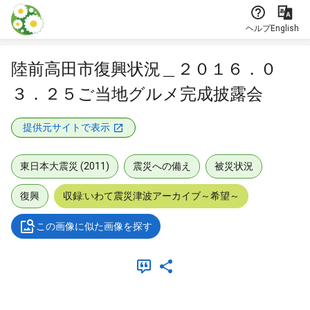
本文に飛ぶ
ヘルプ
English
陸前高田市復興状況＿２０１６．０
３．２５ご当地グルメ完成披露会
提供元サイトで表示
東日本大震災 (2011)
震災への備え
被災状況
復興
収録:いわて震災津波アーカイブ～希望～
この画像に似た画像を探す