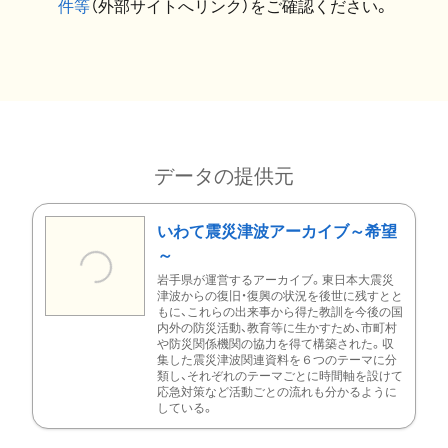
件等
（外部サイトへリンク）をご確認ください。
データの提供元
いわて震災津波アーカイブ～希望
～
岩手県が運営するアーカイブ。東日本大震災
津波からの復旧・復興の状況を後世に残すとと
もに、これらの出来事から得た教訓を今後の国
内外の防災活動、教育等に生かすため、市町村
や防災関係機関の協力を得て構築された。収
集した震災津波関連資料を６つのテーマに分
類し、それぞれのテーマごとに時間軸を設けて
応急対策など活動ごとの流れも分かるように
している。