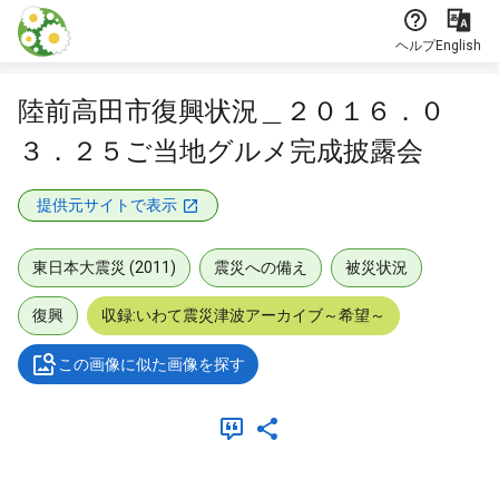
本文に飛ぶ
ヘルプ
English
陸前高田市復興状況＿２０１６．０
３．２５ご当地グルメ完成披露会
提供元サイトで表示
東日本大震災 (2011)
震災への備え
被災状況
復興
収録:いわて震災津波アーカイブ～希望～
この画像に似た画像を探す