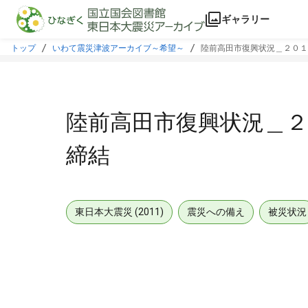
本文に飛ぶ
ギャラリー
トップ
いわて震災津波アーカイブ～希望～
陸前高田市復興状況＿２０１
陸前高田市復興状況＿
締結
東日本大震災 (2011)
震災への備え
被災状況