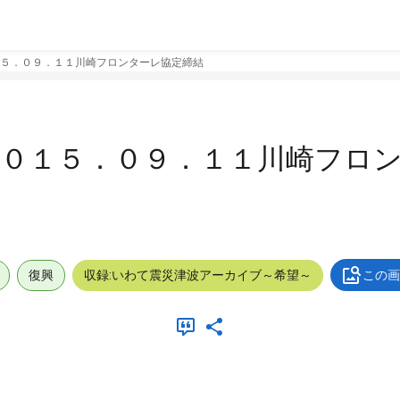
５．０９．１１川崎フロンターレ協定締結
２０１５．０９．１１川崎フロ
復興
収録:いわて震災津波アーカイブ～希望～
この画