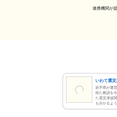
連携機関が
いわて震災
岩手県が運営
得た教訓を今
た震災津波
も分かるよう