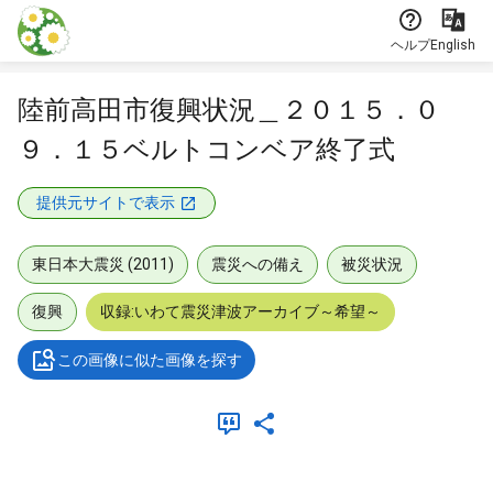
本文に飛ぶ
ヘルプ
English
陸前高田市復興状況＿２０１５．０
９．１５ベルトコンベア終了式
提供元サイトで表示
東日本大震災 (2011)
震災への備え
被災状況
復興
収録:いわて震災津波アーカイブ～希望～
この画像に似た画像を探す