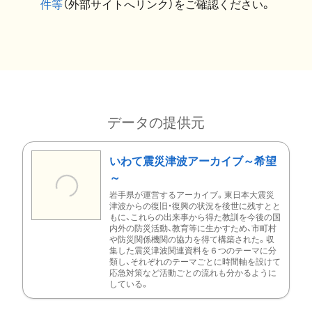
件等
（外部サイトへリンク）をご確認ください。
データの提供元
いわて震災津波アーカイブ～希望
～
岩手県が運営するアーカイブ。東日本大震災
津波からの復旧・復興の状況を後世に残すとと
もに、これらの出来事から得た教訓を今後の国
内外の防災活動、教育等に生かすため、市町村
や防災関係機関の協力を得て構築された。収
集した震災津波関連資料を６つのテーマに分
類し、それぞれのテーマごとに時間軸を設けて
応急対策など活動ごとの流れも分かるように
している。