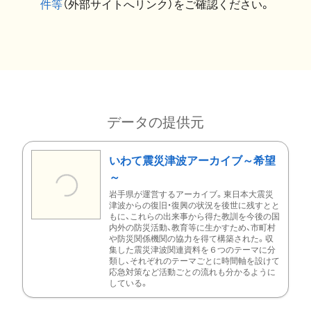
件等
（外部サイトへリンク）をご確認ください。
データの提供元
いわて震災津波アーカイブ～希望
～
岩手県が運営するアーカイブ。東日本大震災
津波からの復旧・復興の状況を後世に残すとと
もに、これらの出来事から得た教訓を今後の国
内外の防災活動、教育等に生かすため、市町村
や防災関係機関の協力を得て構築された。収
集した震災津波関連資料を６つのテーマに分
類し、それぞれのテーマごとに時間軸を設けて
応急対策など活動ごとの流れも分かるように
している。