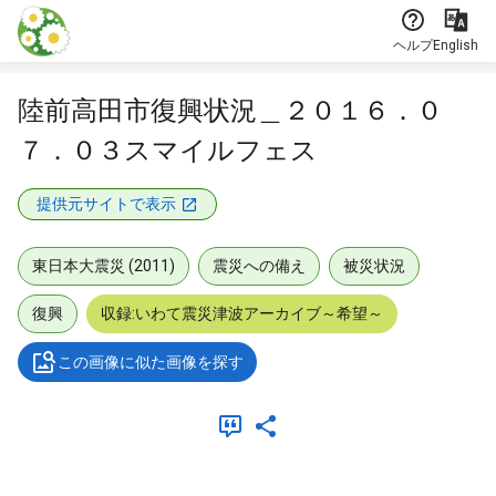
本文に飛ぶ
ヘルプ
English
陸前高田市復興状況＿２０１６．０
７．０３スマイルフェス
提供元サイトで表示
東日本大震災 (2011)
震災への備え
被災状況
復興
収録:いわて震災津波アーカイブ～希望～
この画像に似た画像を探す