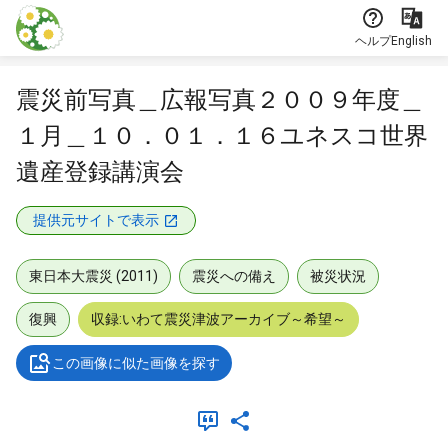
本文に飛ぶ
ヘルプ
English
震災前写真＿広報写真２００９年度＿
１月＿１０．０１．１６ユネスコ世界
遺産登録講演会
提供元サイトで表示
東日本大震災 (2011)
震災への備え
被災状況
復興
収録:いわて震災津波アーカイブ～希望～
この画像に似た画像を探す