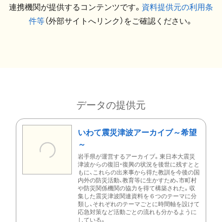
連携機関が提供するコンテンツです。
資料提供元の利用条
件等
（外部サイトへリンク）をご確認ください。
データの提供元
いわて震災津波アーカイブ～希望
～
岩手県が運営するアーカイブ。東日本大震災
津波からの復旧・復興の状況を後世に残すとと
もに、これらの出来事から得た教訓を今後の国
内外の防災活動、教育等に生かすため、市町村
や防災関係機関の協力を得て構築された。収
集した震災津波関連資料を６つのテーマに分
類し、それぞれのテーマごとに時間軸を設けて
応急対策など活動ごとの流れも分かるように
している。