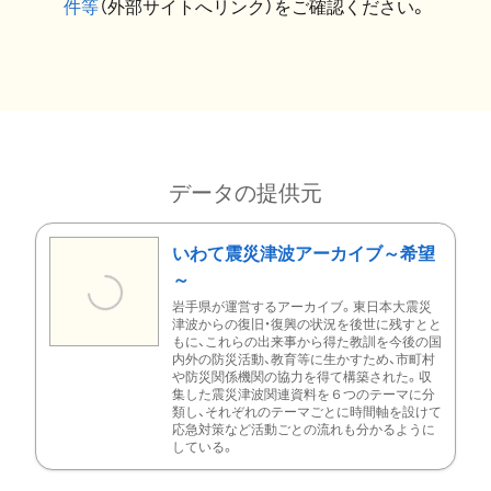
件等
（外部サイトへリンク）をご確認ください。
データの提供元
いわて震災津波アーカイブ～希望
～
岩手県が運営するアーカイブ。東日本大震災
津波からの復旧・復興の状況を後世に残すとと
もに、これらの出来事から得た教訓を今後の国
内外の防災活動、教育等に生かすため、市町村
や防災関係機関の協力を得て構築された。収
集した震災津波関連資料を６つのテーマに分
類し、それぞれのテーマごとに時間軸を設けて
応急対策など活動ごとの流れも分かるように
している。