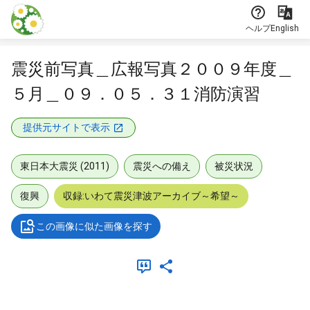
本文に飛ぶ
ヘルプ
English
震災前写真＿広報写真２００９年度＿
５月＿０９．０５．３１消防演習
提供元サイトで表示
東日本大震災 (2011)
震災への備え
被災状況
復興
収録:いわて震災津波アーカイブ～希望～
この画像に似た画像を探す