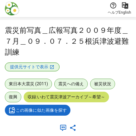
本文に飛ぶ
ヘルプ
English
震災前写真＿広報写真２００９年度＿
７月＿０９．０７．２５根浜津波避難
訓練
提供元サイトで表示
東日本大震災 (2011)
震災への備え
被災状況
復興
収録:いわて震災津波アーカイブ～希望～
この画像に似た画像を探す