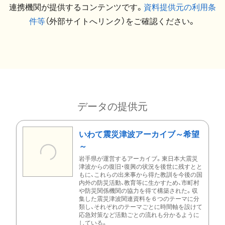
連携機関が提供するコンテンツです。
資料提供元の利用条
件等
（外部サイトへリンク）をご確認ください。
データの提供元
いわて震災津波アーカイブ～希望
～
岩手県が運営するアーカイブ。東日本大震災
津波からの復旧・復興の状況を後世に残すとと
もに、これらの出来事から得た教訓を今後の国
内外の防災活動、教育等に生かすため、市町村
や防災関係機関の協力を得て構築された。収
集した震災津波関連資料を６つのテーマに分
類し、それぞれのテーマごとに時間軸を設けて
応急対策など活動ごとの流れも分かるように
している。