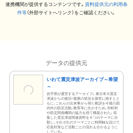
連携機関が提供するコンテンツです。
資料提供元の利用条
件等
（外部サイトへリンク）をご確認ください。
データの提供元
いわて震災津波アーカイブ～希望
～
岩手県が運営するアーカイブ。東日本大震災
津波からの復旧・復興の状況を後世に残すとと
もに、これらの出来事から得た教訓を今後の国
内外の防災活動、教育等に生かすため、市町村
や防災関係機関の協力を得て構築された。収
集した震災津波関連資料を６つのテーマに分
類し、それぞれのテーマごとに時間軸を設けて
応急対策など活動ごとの流れも分かるように
している。