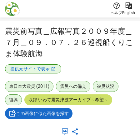
本文に飛ぶ
ヘルプ
English
震災前写真＿広報写真２００９年度＿
７月＿０９．０７．２６巡視船くりこ
ま体験航海
提供元サイトで表示
東日本大震災 (2011)
震災への備え
被災状況
復興
収録:いわて震災津波アーカイブ～希望～
この画像に似た画像を探す