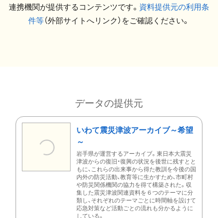
連携機関が提供するコンテンツです。
資料提供元の利用条
件等
（外部サイトへリンク）をご確認ください。
データの提供元
いわて震災津波アーカイブ～希望
～
岩手県が運営するアーカイブ。東日本大震災
津波からの復旧・復興の状況を後世に残すとと
もに、これらの出来事から得た教訓を今後の国
内外の防災活動、教育等に生かすため、市町村
や防災関係機関の協力を得て構築された。収
集した震災津波関連資料を６つのテーマに分
類し、それぞれのテーマごとに時間軸を設けて
応急対策など活動ごとの流れも分かるように
している。