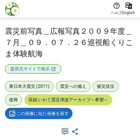
本文に飛ぶ
ヘルプ
English
震災前写真＿広報写真２００９年度＿
７月＿０９．０７．２６巡視船くりこ
ま体験航海
提供元サイトで表示
東日本大震災 (2011)
震災への備え
被災状況
復興
収録:いわて震災津波アーカイブ～希望～
この画像に似た画像を探す