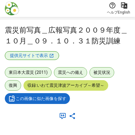
本文に飛ぶ
ヘルプ
English
震災前写真＿広報写真２００９年度＿
１０月＿０９．１０．３１防災訓練
提供元サイトで表示
東日本大震災 (2011)
震災への備え
被災状況
復興
収録:いわて震災津波アーカイブ～希望～
この画像に似た画像を探す