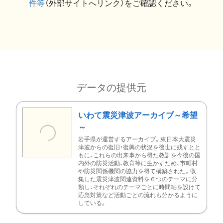
件等
（外部サイトへリンク）をご確認ください。
データの提供元
いわて震災津波アーカイブ～希望
～
岩手県が運営するアーカイブ。東日本大震災
津波からの復旧・復興の状況を後世に残すとと
もに、これらの出来事から得た教訓を今後の国
内外の防災活動、教育等に生かすため、市町村
や防災関係機関の協力を得て構築された。収
集した震災津波関連資料を６つのテーマに分
類し、それぞれのテーマごとに時間軸を設けて
応急対策など活動ごとの流れも分かるように
している。