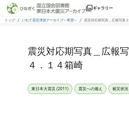
本文に飛ぶ
ギャラリー
トップ
いわて震災津波アーカイブ～希望～
震災対応期写真＿広報写真２
震災対応期写真＿広報写
４．１４箱崎
東日本大震災 (2011)
震災への備え
被災状況