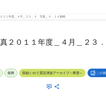
０１１年度＿４月＿２３．４ 写真＿４．１４箱崎
真２０１１年度＿４月＿２３．
復興
収録:いわて震災津波アーカイブ～希望～
この画