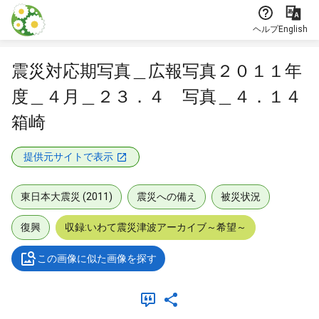
本文に飛ぶ
ヘルプ
English
震災対応期写真＿広報写真２０１１年
度＿４月＿２３．４ 写真＿４．１４
箱崎
提供元サイトで表示
東日本大震災 (2011)
震災への備え
被災状況
復興
収録:いわて震災津波アーカイブ～希望～
この画像に似た画像を探す