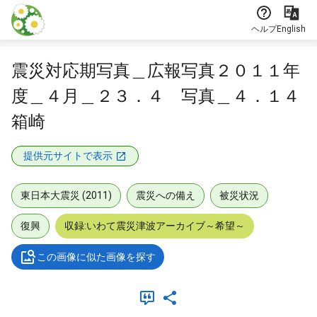
本文に飛ぶ
ヘルプ
English
震災対応期写真＿広報写真２０１１年
度＿４月＿２３．４ 写真＿４．１４
箱崎
提供元サイトで表示
東日本大震災 (2011)
震災への備え
被災状況
復興
収録:いわて震災津波アーカイブ～希望～
この画像に似た画像を探す