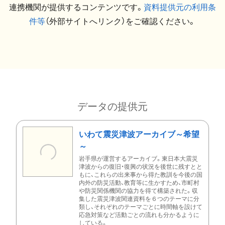
連携機関が提供するコンテンツです。
資料提供元の利用条
件等
（外部サイトへリンク）をご確認ください。
データの提供元
いわて震災津波アーカイブ～希望
～
岩手県が運営するアーカイブ。東日本大震災
津波からの復旧・復興の状況を後世に残すとと
もに、これらの出来事から得た教訓を今後の国
内外の防災活動、教育等に生かすため、市町村
や防災関係機関の協力を得て構築された。収
集した震災津波関連資料を６つのテーマに分
類し、それぞれのテーマごとに時間軸を設けて
応急対策など活動ごとの流れも分かるように
している。