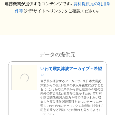
連携機関が提供するコンテンツです。
資料提供元の利用条
件等
（外部サイトへリンク）をご確認ください。
データの提供元
いわて震災津波アーカイブ～希望
～
岩手県が運営するアーカイブ。東日本大震災
津波からの復旧・復興の状況を後世に残すとと
もに、これらの出来事から得た教訓を今後の国
内外の防災活動、教育等に生かすため、市町村
や防災関係機関の協力を得て構築された。収
集した震災津波関連資料を６つのテーマに分
類し、それぞれのテーマごとに時間軸を設けて
応急対策など活動ごとの流れも分かるように
している。