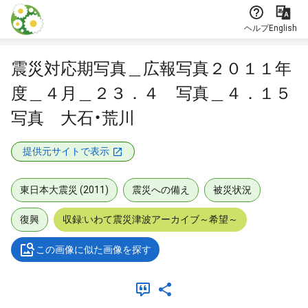
本文に飛ぶ
ヘルプ
English
震災対応期写真＿広報写真２０１１年
度＿４月＿２３．４ 写真＿４．１５
写真 大石・荒川
提供元サイトで表示
東日本大震災 (2011)
震災への備え
被災状況
復興
収録:いわて震災津波アーカイブ～希望～
この画像に似た画像を探す