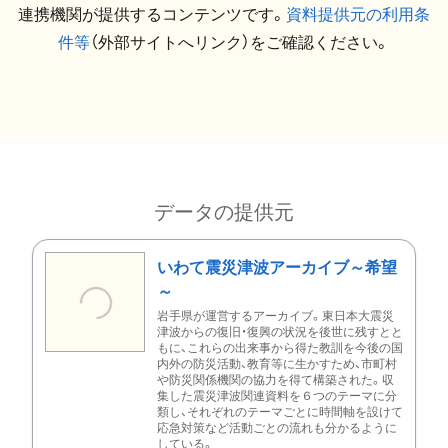
連携機関が提供するコンテンツです。
資料提供元の利用条
件等
（外部サイトへリンク）をご確認ください。
データの提供元
いわて震災津波アーカイブ～希望
～
岩手県が運営するアーカイブ。東日本大震災
津波からの復旧・復興の状況を後世に残すとと
もに、これらの出来事から得た教訓を今後の国
内外の防災活動、教育等に生かすため、市町村
や防災関係機関の協力を得て構築された。収
集した震災津波関連資料を６つのテーマに分
類し、それぞれのテーマごとに時間軸を設けて
応急対策など活動ごとの流れも分かるように
している。