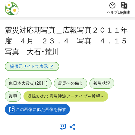
本文に飛ぶ
ヘルプ
English
震災対応期写真＿広報写真２０１１年
度＿４月＿２３．４ 写真＿４．１５
写真 大石・荒川
提供元サイトで表示
東日本大震災 (2011)
震災への備え
被災状況
復興
収録:いわて震災津波アーカイブ～希望～
この画像に似た画像を探す