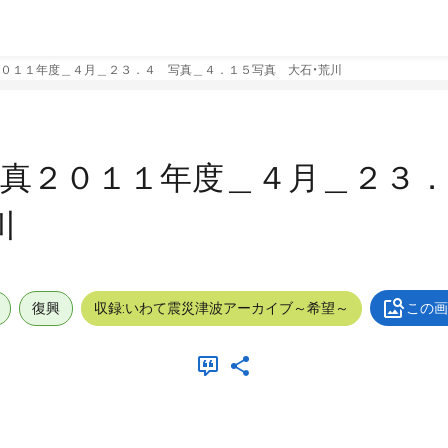
０１１年度＿４月＿２３．４ 写真＿４．１５写真 大石・荒川
真２０１１年度＿４月＿２３．
川
復興
収録:いわて震災津波アーカイブ～希望～
この画