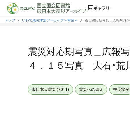
本文に飛ぶ
ギャラリー
トップ
いわて震災津波アーカイブ～希望～
震災対応期写真＿広報写真２
震災対応期写真＿広報写
４．１５写真 大石・荒
東日本大震災 (2011)
震災への備え
被災状況