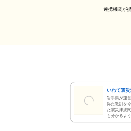
連携機関が
いわて震災
岩手県が運営
得た教訓を今
た震災津波
も分かるよう