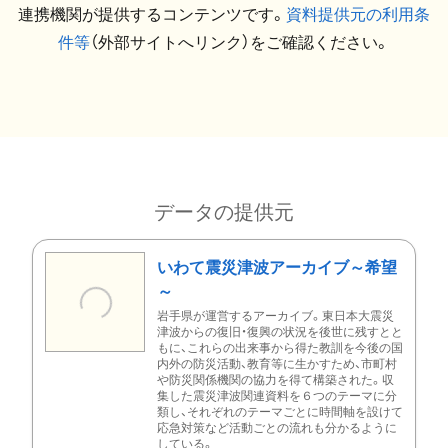
連携機関が提供するコンテンツです。
資料提供元の利用条
件等
（外部サイトへリンク）をご確認ください。
データの提供元
いわて震災津波アーカイブ～希望
～
岩手県が運営するアーカイブ。東日本大震災
津波からの復旧・復興の状況を後世に残すとと
もに、これらの出来事から得た教訓を今後の国
内外の防災活動、教育等に生かすため、市町村
や防災関係機関の協力を得て構築された。収
集した震災津波関連資料を６つのテーマに分
類し、それぞれのテーマごとに時間軸を設けて
応急対策など活動ごとの流れも分かるように
している。