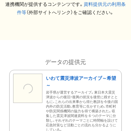
連携機関が提供するコンテンツです。
資料提供元の利用条
件等
（外部サイトへリンク）をご確認ください。
データの提供元
いわて震災津波アーカイブ～希望
～
岩手県が運営するアーカイブ。東日本大震災
津波からの復旧・復興の状況を後世に残すとと
もに、これらの出来事から得た教訓を今後の国
内外の防災活動、教育等に生かすため、市町村
や防災関係機関の協力を得て構築された。収
集した震災津波関連資料を６つのテーマに分
類し、それぞれのテーマごとに時間軸を設けて
応急対策など活動ごとの流れも分かるように
している。