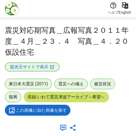
本文に飛ぶ
ヘルプ
English
震災対応期写真＿広報写真２０１１年
度＿４月＿２３．４ 写真＿４．２０
仮設住宅
提供元サイトで表示
東日本大震災 (2011)
震災への備え
被災状況
復興
収録:いわて震災津波アーカイブ～希望～
この画像に似た画像を探す