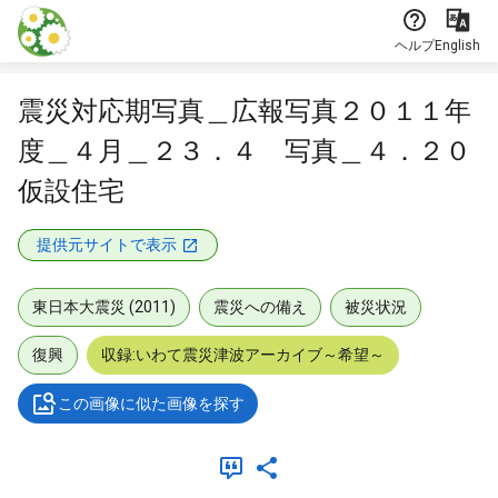
本文に飛ぶ
ヘルプ
English
震災対応期写真＿広報写真２０１１年
度＿４月＿２３．４ 写真＿４．２０
仮設住宅
提供元サイトで表示
東日本大震災 (2011)
震災への備え
被災状況
復興
収録:いわて震災津波アーカイブ～希望～
この画像に似た画像を探す