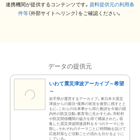
連携機関が提供するコンテンツです。
資料提供元の利用条
件等
（外部サイトへリンク）をご確認ください。
データの提供元
いわて震災津波アーカイブ～希望
～
岩手県が運営するアーカイブ。東日本大震災
津波からの復旧・復興の状況を後世に残すとと
もに、これらの出来事から得た教訓を今後の国
内外の防災活動、教育等に生かすため、市町村
や防災関係機関の協力を得て構築された。収
集した震災津波関連資料を６つのテーマに分
類し、それぞれのテーマごとに時間軸を設けて
応急対策など活動ごとの流れも分かるように
している。