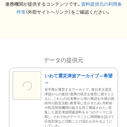
連携機関が提供するコンテンツです。
資料提供元の利用条
件等
（外部サイトへリンク）をご確認ください。
データの提供元
いわて震災津波アーカイブ～希望
～
岩手県が運営するアーカイブ。東日本大震災
津波からの復旧・復興の状況を後世に残すとと
もに、これらの出来事から得た教訓を今後の国
内外の防災活動、教育等に生かすため、市町村
や防災関係機関の協力を得て構築された。収
集した震災津波関連資料を６つのテーマに分
類し、それぞれのテーマごとに時間軸を設けて
応急対策など活動ごとの流れも分かるように
している。