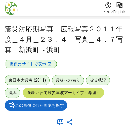
本文に飛ぶ
ヘルプ
English
震災対応期写真＿広報写真２０１１年
度＿４月＿２３．４ 写真＿４．７写
真 新浜町～浜町
提供元サイトで表示
東日本大震災 (2011)
震災への備え
被災状況
復興
収録:いわて震災津波アーカイブ～希望～
この画像に似た画像を探す