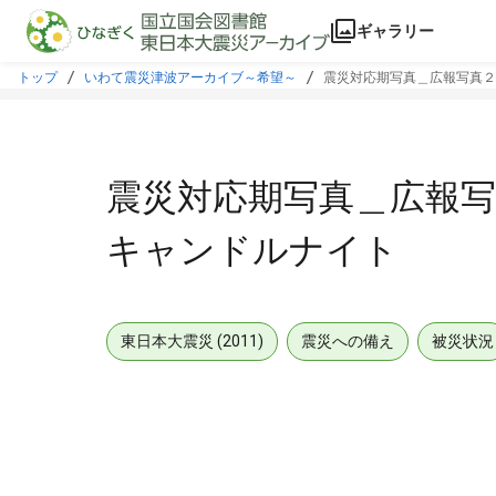
本文に飛ぶ
ギャラリー
トップ
いわて震災津波アーカイブ～希望～
震災対応期写真＿広報写真２
震災対応期写真＿広報写
キャンドルナイト
東日本大震災 (2011)
震災への備え
被災状況