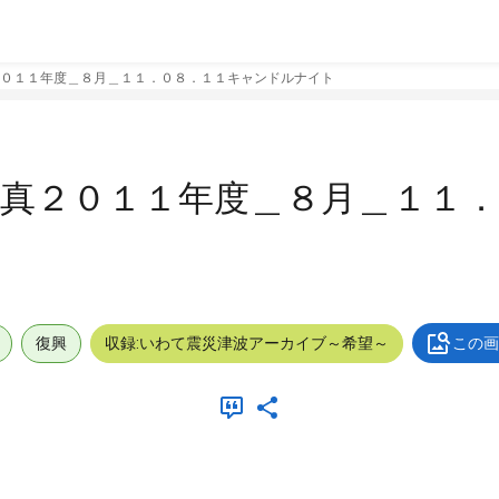
０１１年度＿８月＿１１．０８．１１キャンドルナイト
真２０１１年度＿８月＿１１．
復興
収録:いわて震災津波アーカイブ～希望～
この画