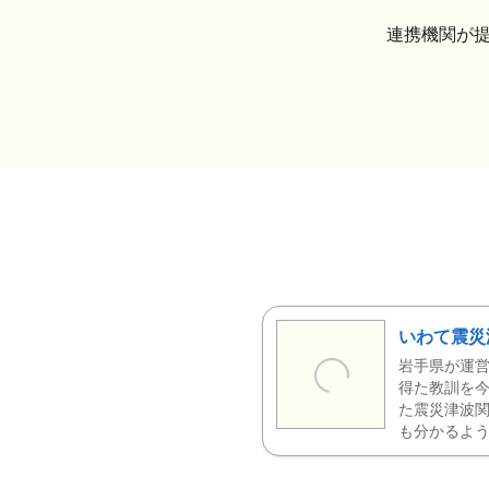
連携機関が
いわて震災
岩手県が運営
得た教訓を今
た震災津波
も分かるよう