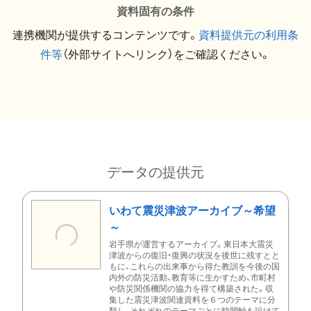
資料固有の条件
連携機関が提供するコンテンツです。
資料提供元の利用条
件等
（外部サイトへリンク）をご確認ください。
データの提供元
いわて震災津波アーカイブ～希望
～
岩手県が運営するアーカイブ。東日本大震災
津波からの復旧・復興の状況を後世に残すとと
もに、これらの出来事から得た教訓を今後の国
内外の防災活動、教育等に生かすため、市町村
や防災関係機関の協力を得て構築された。収
集した震災津波関連資料を６つのテーマに分