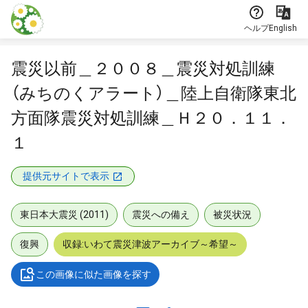
本文に飛ぶ
ヘルプ
English
震災以前＿２００８＿震災対処訓練
（みちのくアラート）＿陸上自衛隊東北
方面隊震災対処訓練＿Ｈ２０．１１．
１
提供元サイトで表示
東日本大震災 (2011)
震災への備え
被災状況
復興
収録:いわて震災津波アーカイブ～希望～
この画像に似た画像を探す