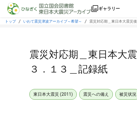
本文に飛ぶ
ギャラリー
トップ
いわて震災津波アーカイブ～希望～
震災対応期＿東日本大震災後
震災対応期＿東日本大震
３．１３＿記録紙
東日本大震災 (2011)
震災への備え
被災状況