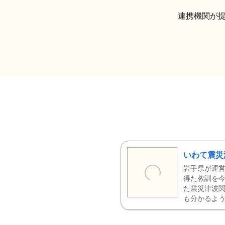
連携機関が
いわて震災
岩手県が運営
得た教訓を今
た震災津波
も分かるよう