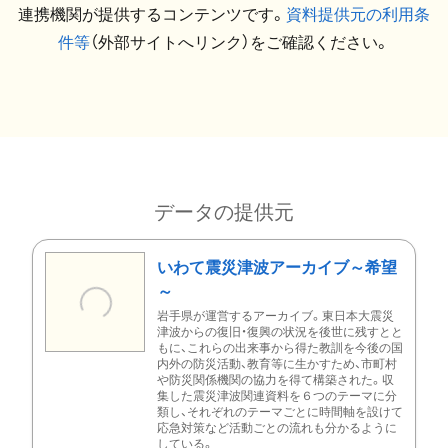
連携機関が提供するコンテンツです。
資料提供元の利用条
件等
（外部サイトへリンク）をご確認ください。
データの提供元
いわて震災津波アーカイブ～希望
～
岩手県が運営するアーカイブ。東日本大震災
津波からの復旧・復興の状況を後世に残すとと
もに、これらの出来事から得た教訓を今後の国
内外の防災活動、教育等に生かすため、市町村
や防災関係機関の協力を得て構築された。収
集した震災津波関連資料を６つのテーマに分
類し、それぞれのテーマごとに時間軸を設けて
応急対策など活動ごとの流れも分かるように
している。