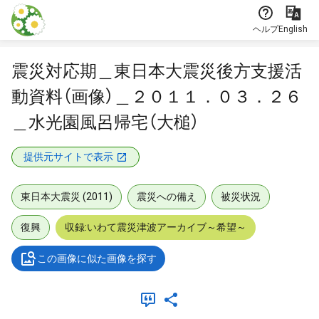
本文に飛ぶ
ヘルプ
English
震災対応期＿東日本大震災後方支援活
動資料（画像）＿２０１１．０３．２６
＿水光園風呂帰宅（大槌）
提供元サイトで表示
東日本大震災 (2011)
震災への備え
被災状況
復興
収録:いわて震災津波アーカイブ～希望～
この画像に似た画像を探す