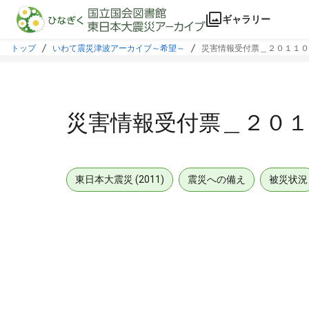
本文に飛ぶ
ギャラリー
トップ
いわて震災津波アーカイブ～希望～
災害情報受付票＿２０１１０
災害情報受付票＿２０１
東日本大震災 (2011)
震災への備え
被災状況
メタデータ