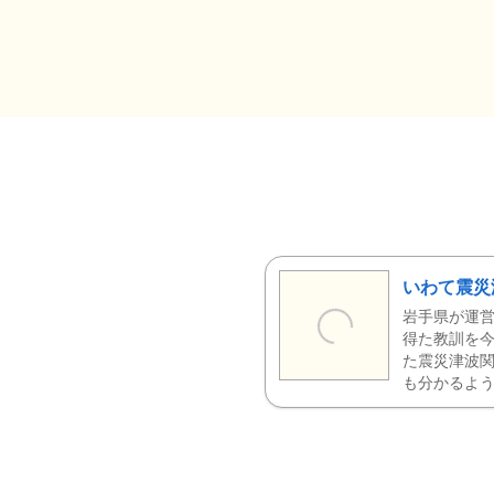
いわて震災
岩手県が運営
得た教訓を今
た震災津波
も分かるよう