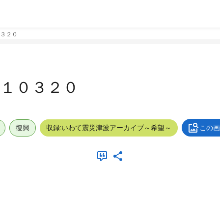
３２０
１０３２０
復興
収録:いわて震災津波アーカイブ～希望～
この画