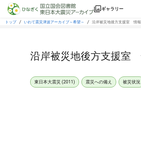
本文に飛ぶ
ギャラリー
トップ
いわて震災津波アーカイブ～希望～
沿岸被災地後方支援室 情報
沿岸被災地後方支援室 
東日本大震災 (2011)
震災への備え
被災状況
メタデータ