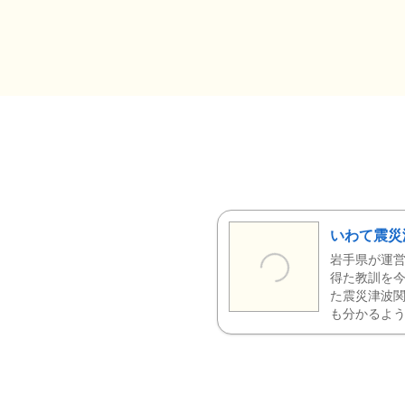
いわて震災
岩手県が運営
得た教訓を今
た震災津波
も分かるよう