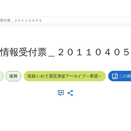
受付票＿２０１１０４０５
情報受付票＿２０１１０４０５
復興
収録:いわて震災津波アーカイブ～希望～
この画