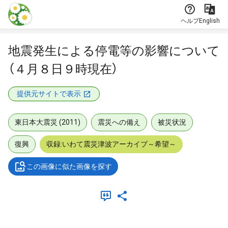
本文に飛ぶ
ヘルプ
English
地震発生による停電等の影響について
（４月８日９時現在）
提供元サイトで表示
東日本大震災 (2011)
震災への備え
被災状況
復興
収録:いわて震災津波アーカイブ～希望～
この画像に似た画像を探す