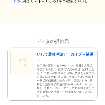
件等
（外部サイトへリンク）をご確認ください。
データの提供元
いわて震災津波アーカイブ～希望
～
岩手県が運営するアーカイブ。東日本大震災
津波からの復旧・復興の状況を後世に残すとと
もに、これらの出来事から得た教訓を今後の国
内外の防災活動、教育等に生かすため、市町村
や防災関係機関の協力を得て構築された。収
集した震災津波関連資料を６つのテーマに分
類し、それぞれのテーマごとに時間軸を設けて
応急対策など活動ごとの流れも分かるように
している。